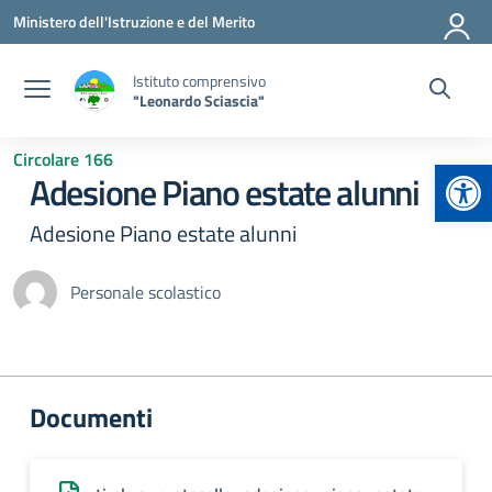
Vai ai contenuti
Vai al menu di navigazione
Vai al footer
Ministero dell'Istruzione e del Merito
Istituto comprensivo
"Leonardo Sciascia"
Circolare 166
Apr
Adesione Piano estate alunni
Adesione Piano estate alunni
Personale scolastico
Documenti