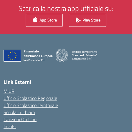
Scarica la nostra app ufficiale su:
App Store
Play Store
Istituto comprensivo
"Leonardo Sciascia"
Camporeale (PA)
— Visita la pagina iniziale della scuola
Link Esterni
MIUR
Ufficio Scolastico Regionale
Ufficio Scolastico Territoriale
Scuola in Chiaro
Iscrizioni On Line
Invalsi