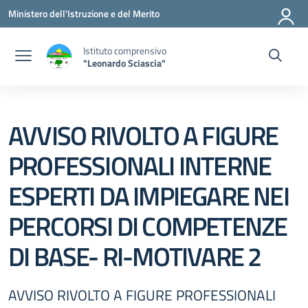
Vai ai contenuti
Vai al menu di navigazione
Vai al footer
Ministero dell'Istruzione e del Merito
Istituto comprensivo
"Leonardo Sciascia"
AVVISO RIVOLTO A FIGURE
PROFESSIONALI INTERNE
ESPERTI DA IMPIEGARE NEI
PERCORSI DI COMPETENZE
DI BASE- RI-MOTIVARE 2
AVVISO RIVOLTO A FIGURE PROFESSIONALI