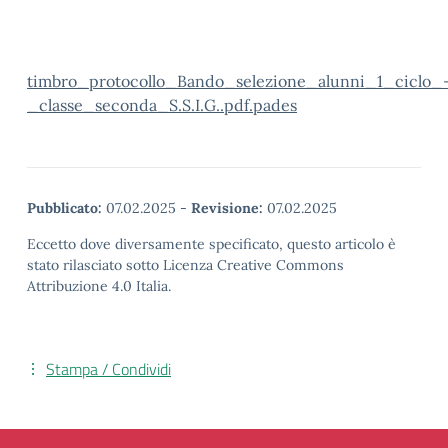
timbro_protocollo_Bando_selezione_alunni_1_ciclo_
_classe_seconda_S.S.I.G..pdf.pades
Pubblicato:
07.02.2025
-
Revisione:
07.02.2025
Eccetto dove diversamente specificato, questo articolo è
stato rilasciato sotto Licenza Creative Commons
Attribuzione 4.0 Italia.
Stampa / Condividi