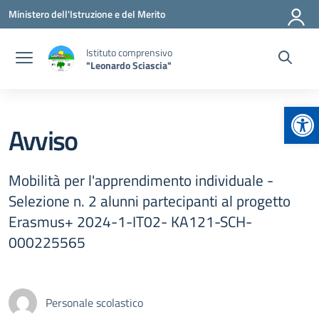
Vai ai contenuti
Vai al menu di navigazione
Vai al footer
Ministero dell'Istruzione e del Merito
Istituto comprensivo
"Leonardo Sciascia"
Apr
Avviso
Mobilità per l'apprendimento individuale -
Selezione n. 2 alunni partecipanti al progetto
Erasmus+ 2024-1-IT02- KA121-SCH-
000225565
Personale scolastico