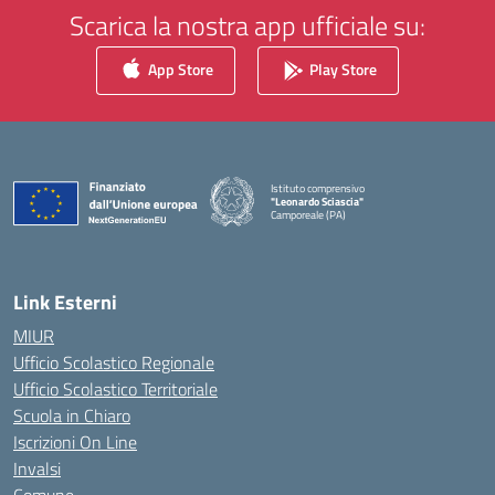
Scarica la nostra app ufficiale su:
App Store
Play Store
Istituto comprensivo
"Leonardo Sciascia"
Camporeale (PA)
— Visita la pagina iniziale della scuola
Link Esterni
MIUR
Ufficio Scolastico Regionale
Ufficio Scolastico Territoriale
Scuola in Chiaro
Iscrizioni On Line
Invalsi