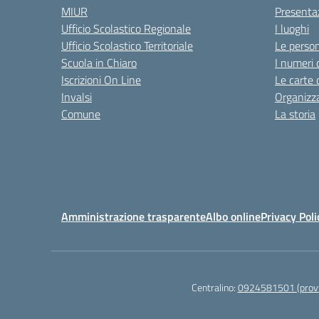
MIUR
Presenta
Ufficio Scolastico Regionale
I luoghi
Ufficio Scolastico Territoriale
Le perso
Scuola in Chiaro
I numeri 
Iscrizioni On Line
Le carte 
Invalsi
Organizz
Comune
La storia
Amministrazione trasparente
Albo online
Privacy Poli
Centralino:
0924581501 (provv