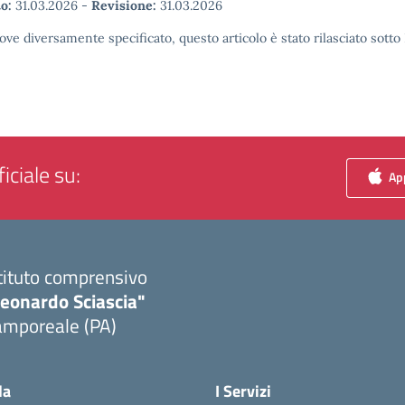
o:
31.03.2026
-
Revisione:
31.03.2026
ove diversamente specificato, questo articolo è stato rilasciato sott
iciale su:
App
tituto comprensivo
Leonardo Sciascia"
amporeale (PA)
Visita la pagina iniziale della scuola
la
I Servizi