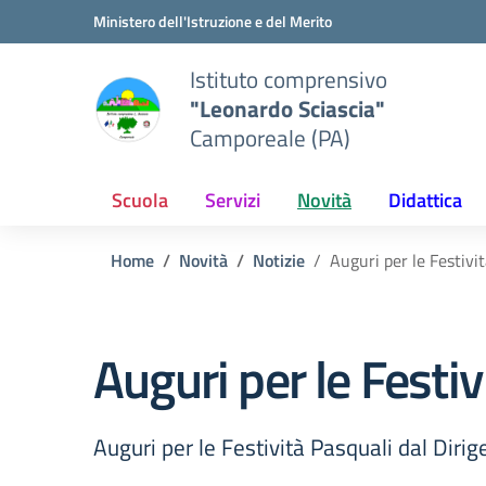
Vai ai contenuti
Vai al menu di navigazione
Vai al footer
Ministero dell'Istruzione e del Merito
Istituto comprensivo
"Leonardo Sciascia"
Camporeale (PA)
Scuola
Servizi
Novità
Didattica
Home
Novità
Notizie
Auguri per le Festivi
Auguri per le Festiv
Auguri per le Festività Pasquali dal Dirig