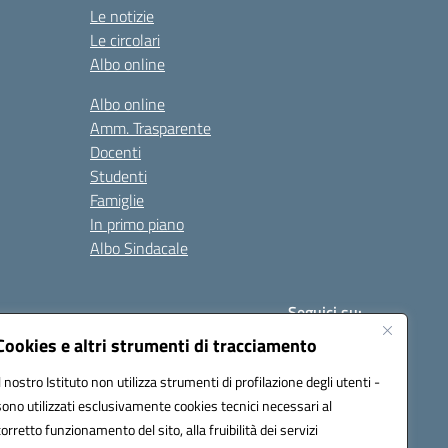
Le notizie
Le circolari
Albo online
Albo online
Amm. Trasparente
Docenti
Studenti
Famiglie
In primo piano
Albo Sindacale
Seguici su:
Cookies e altri strumenti di tracciamento
Il nostro Istituto non utilizza strumenti di profilazione degli utenti -
:
paic840008@pec.istruzione.it
sono utilizzati esclusivamente cookies tecnici necessari al
corretto funzionamento del sito, alla fruibilità dei servizi