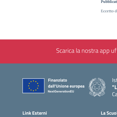
Pubblicat
Eccetto d
Scarica la nostra app uff
Is
"
C
— 
Link Esterni
La Scuo