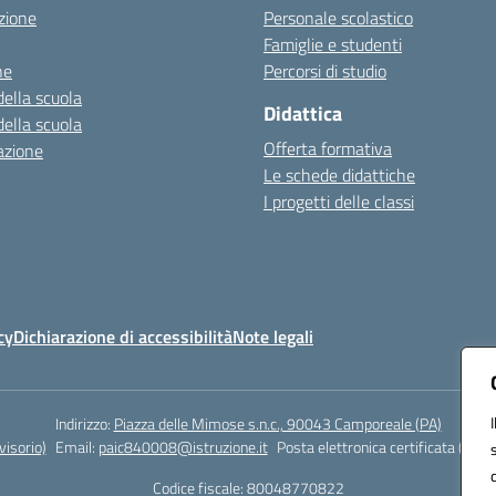
zione
Personale scolastico
Famiglie e studenti
ne
Percorsi di studio
della scuola
Didattica
della scuola
Offerta formativa
azione
Le schede didattiche
I progetti delle classi
cy
Dichiarazione di accessibilità
Note legali
Indirizzo:
Piazza delle Mimose s.n.c., 90043 Camporeale (PA)
isorio)
Email:
paic840008@istruzione.it
Posta elettronica certificata (PEC)
Codice fiscale: 80048770822