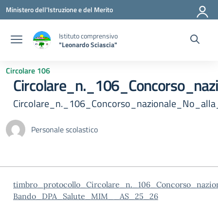
Vai ai contenuti
Vai al menu di navigazione
Vai al footer
Ministero dell'Istruzione e del Merito
Istituto comprensivo
"Leonardo Sciascia"
Circolare 106
Circolare_n._106_Concorso_na
Circolare_n._106_Concorso_nazionale_No_al
Personale scolastico
timbro_protocollo_Circolare_n._106_Concorso_naz
Bando_DPA_Salute_MIM__AS_25_26